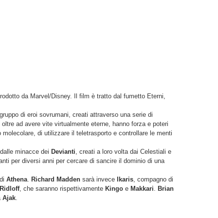
rodotto da Marvel/Disney. Il film è tratto dal fumetto Eterni,
 gruppo di eroi sovrumani, creati attraverso una serie di
i oltre ad avere vite virtualmente eterne, hanno forza e poteri
o molecolare, di utilizzare il teletrasporto e controllare le menti
à dalle minacce dei
Devianti
, creati a loro volta dai Celestiali e
nti per diversi anni per cercare di sancire il dominio di una
 di
Athena
.
Richard Madden
sarà invece
Ikaris
, compagno di
Ridloff
, che saranno rispettivamente
Kingo
e
Makkari
.
Brian
à
Ajak
.