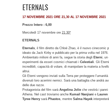
ETERNALS
17 NOVEMBRE 2021 ORE 21,30 AL 17 NOVEMBRE 2021
Prezzo Intero : 6,00
Mercoledì 17 novembre ore
21:30*
ETERNALS
Eternals
, il film diretto da Chloé Zhao, è il nuovo cinecomic p
ideato da Jack Kirby e pubblicato per la prima volta nel 1976.
Ambientato milioni di anni fa, segue la storia degli
Eterni
, un
esperimenti da esseri cosmici chiamati i
Celestiali
. Gli Etern
incredibili, capacità di volare, di manipolare la materia a livell
altrui.
Gli Eterni vengono inviati sulla Terra per proteggere l’umanit
divenuti loro acerrimi nemici. Sarà una battaglia che andrà ava
delle due razze.
Protagonista del film sarà
Angelina Jolie
che vestirà i panni
Athena. Nel cast troviamo anche
Kumail Nanjiani
e
Lauren 
Tyree Henry
sarà
Phastos
, mentre
Salma Hayek
interpreter