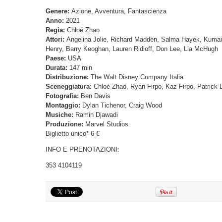
Genere:
Azione, Avventura, Fantascienza
Anno:
2021
Regia:
Chloé Zhao
Attori:
Angelina Jolie, Richard Madden, Salma Hayek, Kumail
Henry, Barry Keoghan, Lauren Ridloff, Don Lee, Lia McHugh
Paese:
USA
Durata:
147 min
Distribuzione:
The Walt Disney Company Italia
Sceneggiatura:
Chloé Zhao, Ryan Firpo, Kaz Firpo, Patrick 
Fotografia:
Ben Davis
Montaggio:
Dylan Tichenor, Craig Wood
Musiche:
Ramin Djawadi
Produzione:
Marvel Studios
Biglietto unico* 6 €
INFO E PRENOTAZIONI:
353 4104119