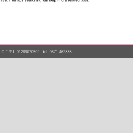
ive. Perhaps searching will help find a related post.
 C.F./P.I. 01269070502 - tel. 0571.462835