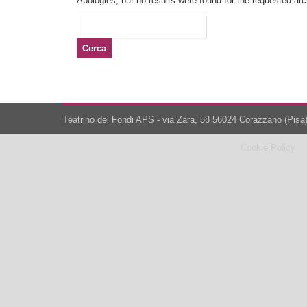
Apologies, but no results were found for the requested arch
Ricerca
per:
Teatrino dei Fondi APS - via Zara, 58 56024 Corazzano (Pisa)
Cookie Policy