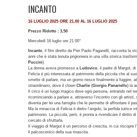
INCANTO
16 LUGLIO 2025 ORE 21,00 AL 16 LUGLIO 2025
Prezzo Ridotto : 3,50
Mercoledì 16 luglio ore 21:00°
Incanto
, il film diretto da Pier Paolo Paganelli, racconta la st
anni che è stata tenuta prigioniera in una villa storica trasfor
Puccini
).
La donna aveva promesso a
Ludovico
, il padre di Margot, d
Felicia è più interessata al patrimonio della piccola che al s
smette di parlare, ma un giorno riesce finalmente a fuggire, at
straordinario, dove il clown
Charlie
(
Giorgio Panariello
) la 
Il circo è un luogo magico dove ogni persona, entrando nel te
ricominciando a parlare e, attraverso l’incontro con gli artist
diventa per lei una famiglia che le permette di affrontare il pa
Ma la minaccia di Felicia è dietro l’angolo, la perfida tutrice i
patrimonio. La piccola, però, è pronta a rivendicare il diritto d
cercato di sfruttarla.
Il viaggio di Margot è un percorso di crescita, in cui riscopre l
il palcoscenico della sua rinascita.