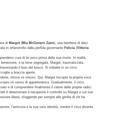
oria di
Margot
(
Mia McGovern Zaini
), una bambina di dieci
mata in orfanotrofio dalla perfida governante
Felicia
(
Vittoria
i prendersi cura di lei poco prima della sua morte. In realtà,
uo benessere, e la tiene segregata. Margot, traumatizzata,
traversando il buio del bosco. Si imbatte in un circo
accoglie a braccia aperte.
ndone, ritrova se stesso. Qui, Margot riscopre la propria voce
i, scopre un senso di appartenenza. Gradualmente, il circo
ssato e di comprendere finalmente il valore delle proprie radici.
nfatti è determinata a riacquisire il controllo su Margot e sul suo
i essere libera, sfuggendo per sempre alle grinfie di chi ha
’amore, l’amicizia e la sua vera identità, mentre il circo diventa