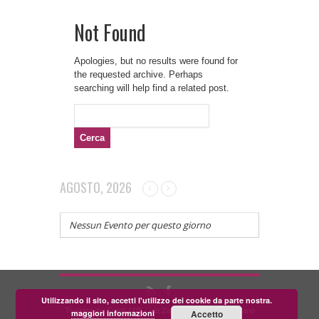
Not Found
Apologies, but no results were found for
the requested archive. Perhaps
searching will help find a related post.
Ricerca
per:
AGOSTO, 2026
Nessun Evento per questo giorno
Utilizzando il sito, accetti l'utilizzo dei cookie da parte nostra.
Teatrino dei Fondi APS - via Zara, 58 56024 Corazzano
maggiori informazioni
Accetto