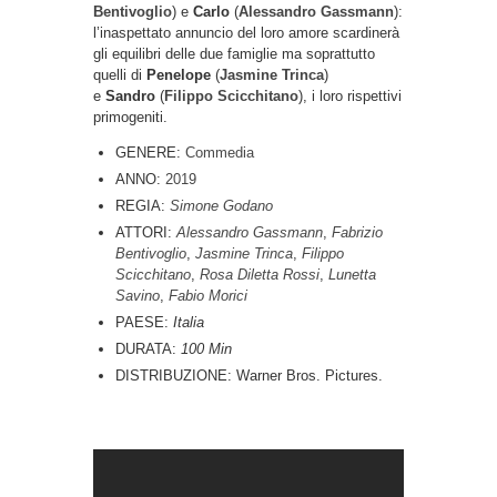
Bentivoglio
) e
Carlo
(
Alessandro Gassmann
):
l’inaspettato annuncio del loro amore scardinerà
gli equilibri delle due famiglie ma soprattutto
quelli di
Penelope
(
Jasmine Trinca
)
e
Sandro
(
Filippo Scicchitano
), i loro rispettivi
primogeniti.
GENERE:
Commedia
ANNO:
2019
REGIA:
Simone Godano
ATTORI:
Alessandro Gassmann
,
Fabrizio
Bentivoglio
,
Jasmine Trinca
,
Filippo
Scicchitano
,
Rosa Diletta Rossi
,
Lunetta
Savino
,
Fabio Morici
PAESE:
Italia
DURATA:
100 Min
DISTRIBUZIONE: Warner Bros. Pictures.