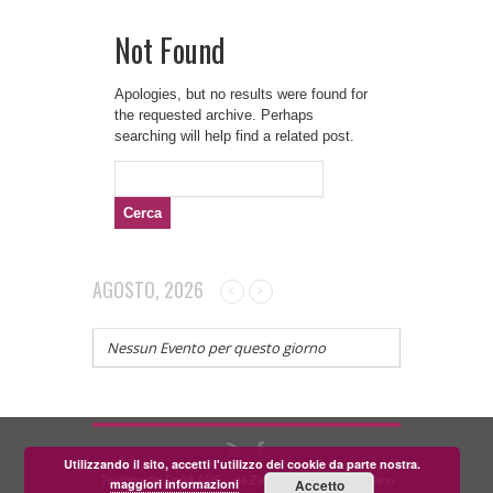
Not Found
Apologies, but no results were found for
the requested archive. Perhaps
searching will help find a related post.
Ricerca
per:
AGOSTO, 2026
Nessun Evento per questo giorno
Utilizzando il sito, accetti l'utilizzo dei cookie da parte nostra.
Teatrino dei Fondi APS - via Zara, 58 56024 Corazzano
maggiori informazioni
Accetto