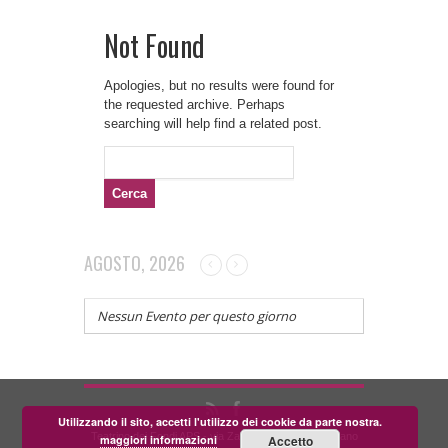
Not Found
Apologies, but no results were found for
the requested archive. Perhaps
searching will help find a related post.
Ricerca
per:
AGOSTO, 2026
Nessun Evento per questo giorno
Utilizzando il sito, accetti l'utilizzo dei cookie da parte nostra.
Teatrino dei Fondi APS - via Zara, 58 56024 Corazzano
maggiori informazioni
Accetto