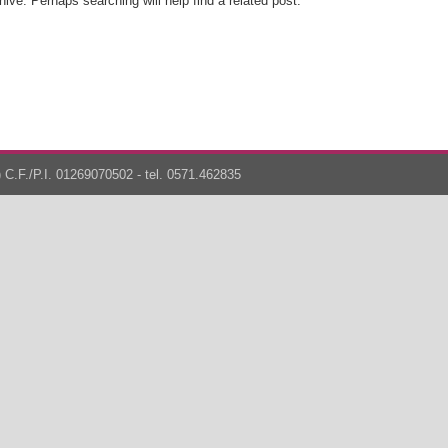
ive. Perhaps searching will help find a related post.
 C.F./P.I. 01269070502 - tel. 0571.462835