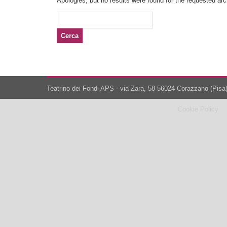
Apologies, but no results were found for the requested arch
Ricerca
per:
Teatrino dei Fondi APS - via Zara, 58 56024 Corazzano (Pisa)
Cookie Policy