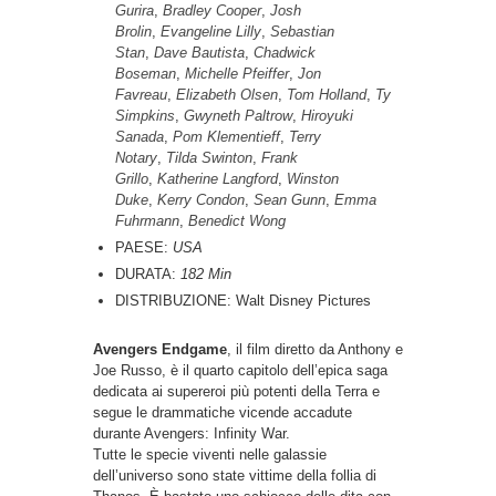
Gurira
,
Bradley Cooper
,
Josh
Brolin
,
Evangeline Lilly
,
Sebastian
Stan
,
Dave Bautista
,
Chadwick
Boseman
,
Michelle Pfeiffer
,
Jon
Favreau
,
Elizabeth Olsen
,
Tom Holland
,
Ty
Simpkins
,
Gwyneth Paltrow
,
Hiroyuki
Sanada
,
Pom Klementieff
,
Terry
Notary
,
Tilda Swinton
,
Frank
Grillo
,
Katherine Langford
,
Winston
Duke
,
Kerry Condon
,
Sean Gunn
,
Emma
Fuhrmann
,
Benedict Wong
PAESE:
USA
DURATA:
182 Min
DISTRIBUZIONE: Walt Disney Pictures
Avengers Endgame
, il film diretto da Anthony e
Joe Russo, è il quarto capitolo dell’epica saga
dedicata ai supereroi più potenti della Terra e
segue le drammatiche vicende accadute
durante Avengers: Infinity War.
Tutte le specie viventi nelle galassie
dell’universo sono state vittime della follia di