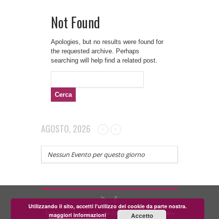
Not Found
Apologies, but no results were found for
the requested archive. Perhaps
searching will help find a related post.
Ricerca
per:
AGOSTO, 2026
Nessun Evento per questo giorno
Utilizzando il sito, accetti l'utilizzo dei cookie da parte nostra.
Teatrino dei Fondi APS - via Zara, 58 56024 Corazzano
maggiori informazioni
Accetto