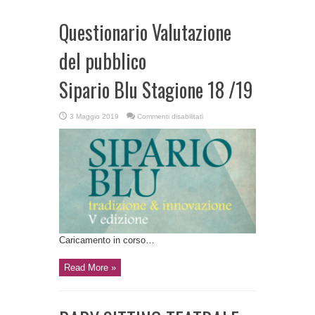
Questionario Valutazione
del pubblico
Sipario Blu Stagione 18 /19
su
3 Maggio 2019
Commenti disabilitati
Questionario
Valutazione
del
pubblico
Sipario
Blu
Stagione
18
/19
Caricamento in corso…
Read More »