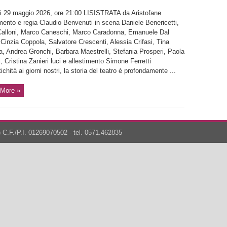
ì 29 maggio 2026, ore 21:00 LISISTRATA da Aristofane
mento e regia Claudio Benvenuti in scena Daniele Benericetti,
Calloni, Marco Caneschi, Marco Caradonna, Emanuele Dal
Cinzia Coppola, Salvatore Crescenti, Alessia Crifasi, Tina
a, Andrea Gronchi, Barbara Maestrelli, Stefania Prosperi, Paola
, Cristina Zanieri luci e allestimento Simone Ferretti
tichità ai giorni nostri, la storia del teatro è profondamente ...
More »
 C.F./P.I. 01269070502 - tel. 0571.462835