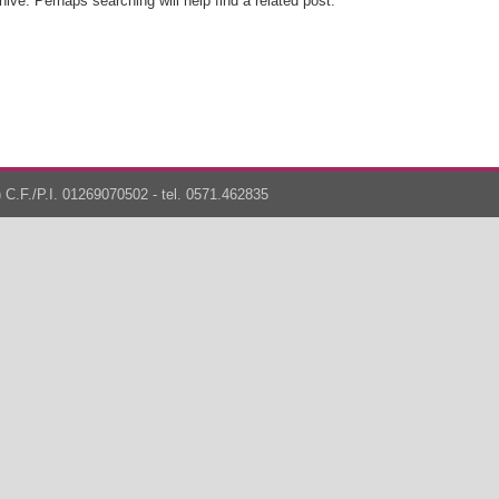
ive. Perhaps searching will help find a related post.
 C.F./P.I. 01269070502 - tel. 0571.462835