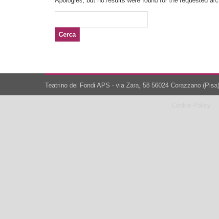
Apologies, but no results were found for the requested arch
Ricerca
per:
Teatrino dei Fondi APS - via Zara, 58 56024 Corazzano (Pisa)
Cookie Policy