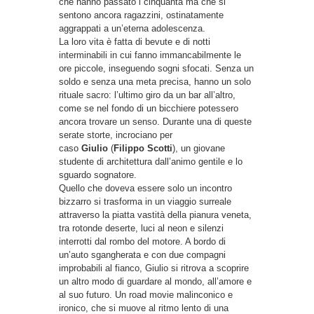
che hanno passato i cinquanta ma che si
sentono ancora ragazzini, ostinatamente
aggrappati a un’eterna adolescenza.
La loro vita è fatta di bevute e di notti
interminabili in cui fanno immancabilmente le
ore piccole, inseguendo sogni sfocati. Senza un
soldo e senza una meta precisa, hanno un solo
rituale sacro: l’ultimo giro da un bar all’altro,
come se nel fondo di un bicchiere potessero
ancora trovare un senso. Durante una di queste
serate storte, incrociano per
caso
Giulio
(
Filippo Scotti
), un giovane
studente di architettura dall’animo gentile e lo
sguardo sognatore.
Quello che doveva essere solo un incontro
bizzarro si trasforma in un viaggio surreale
attraverso la piatta vastità della pianura veneta,
tra rotonde deserte, luci al neon e silenzi
interrotti dal rombo del motore. A bordo di
un’auto sgangherata e con due compagni
improbabili al fianco, Giulio si ritrova a scoprire
un altro modo di guardare al mondo, all’amore e
al suo futuro. Un road movie malinconico e
ironico, che si muove al ritmo lento di una