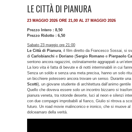
LE CITTÀ DI PIANURA
23 MAGGIO 2026 ORE 21,00 AL 27 MAGGIO 2026
Prezzo Intero : 8,50
Prezzo Ridotto : 6,50
Sabato 23 maggio
ore 21:00
Le Città di Pianura
, il film diretto da Francesco Sossai, si s
di
Carlobianchi
e
Doriano
(
Sergio Romano
e
Pierpaolo Ca
sentono ancora ragazzini, ostinatamente aggrappati a un’ete
La loro vita è fatta di bevute e di notti interminabili in cui 
Senza un soldo e senza una meta precisa, hanno un solo rituale
un bicchiere potessero ancora trovare un senso. Durante una 
Scotti
), un giovane studente di architettura dall’animo gentil
Quello che doveva essere solo un incontro bizzarro si trasforma
pianura veneta, tra rotonde deserte, luci al neon e silenzi int
con due compagni improbabili al fianco, Giulio si ritrova a sc
futuro. Un road movie malinconico e ironico, che si muove al r
dolceamaro della verità.