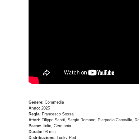
Genere:
Commedia
Anno:
2025
Regia:
Francesco Sossai
Attori:
Filippo Scotti, Sergio Romano, Pierpaolo Capovilla, R
Paese:
Italia, Germania
Durata:
98 min
Distribuzione:
Lucky Red