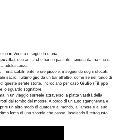
volge in Veneto e segue la storia
povilla
), due amici che hanno passato i cinquanta ma che si
rna adolescenza.
fanno immancabilmente le ore piccole, inseguendo sogni sfocati.
 sacro: l’ultimo giro da un bar all’altro, come se nel fondo di
di queste serate storte, incrociano per caso
Giulio
(
Filippo
e e lo sguardo sognatore.
 in un viaggio surreale attraverso la piatta vastità della
errotti dal rombo del motore. A bordo di un’auto sgangherata e
oprire un altro modo di guardare al mondo, all’amore e al suo
itmo lento di una sbornia che passa, lasciando il retrogusto