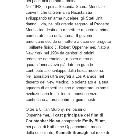
dei padri dell bomba atomica.
Nel 1942, in peina Seconda Guerra Mondiale,
convinti che la Germania Nazista stia
sviluppando un’arma nucelare, gli Stati Uniti
danno il via, nel più grande segreto, al Progetto
Manhattan destinato a mettere a punto la prima
bomba atomica della storia. Il governo
americano decide di mettere a capo del progetto
il brillante fisico J. Robert Oppenheimer. Nato a
New York nel 1904 da genitori di origini
tedesche ed ebraiche, a poco meno di
quarant’anni aveva già dato un grande
contributo allo sviluppo della fisica moderna.
Nei laboratori ultra segreti a Los Alamos, nel
deserto del New Mexico, lo scienziato e la sua
squadra di esperti inziano a progettare un’arma
rivoluzionaria le cui terribili conseguenze
continuano a farsi sentire ai giorni nostri.
Oltre a Cillian Murphy, nei panni di
Oppenheimer,
il cast principale del film di
Christopher Nolan
comprende
Emily Blunt
,
nei panni di Katherine Oppenheimer, moglie
dello scienziato,
Kenneth Branagh
nel ruolo di