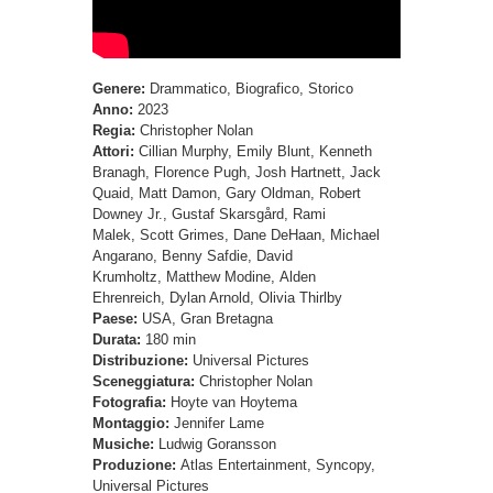
Genere:
Drammatico, Biografico, Storico
Anno:
2023
Regia:
Christopher Nolan
Attori:
Cillian Murphy, Emily Blunt, Kenneth
Branagh, Florence Pugh, Josh Hartnett, Jack
Quaid, Matt Damon, Gary Oldman, Robert
Downey Jr., Gustaf Skarsgård, Rami
Malek, Scott Grimes, Dane DeHaan, Michael
Angarano, Benny Safdie, David
Krumholtz, Matthew Modine, Alden
Ehrenreich, Dylan Arnold, Olivia Thirlby
Paese:
USA, Gran Bretagna
Durata:
180 min
Distribuzione:
Universal Pictures
Sceneggiatura:
Christopher Nolan
Fotografia:
Hoyte van Hoytema
Montaggio:
Jennifer Lame
Musiche:
Ludwig Goransson
Produzione:
Atlas Entertainment, Syncopy,
Universal Pictures