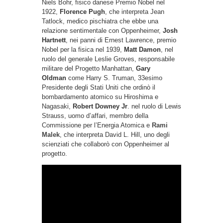
Niels Bohr, fisico danese Premio Nobel nel
1922,
Florence Pugh
, che interpreta Jean
Tatlock, medico pischiatra che ebbe una
relazione sentimentale con Oppenheimer,
Josh
Hartnett
, nei panni di Ernest Lawrence, premio
Nobel per la fisica nel 1939,
Matt Damon
, nel
ruolo del generale Leslie Groves, responsabile
militare del Progetto Manhattan,
Gary
Oldman
come Harry S. Truman, 33esimo
Presidente degli Stati Uniti che ordinò il
bombardamento atomico su Hiroshima e
Nagasaki,
Robert Downey Jr
. nel ruolo di Lewis
Strauss, uomo d’affari, membro della
Commissione per l’Energia Atomica e
Rami
Malek
, che interpreta David L. Hill, uno degli
scienziati che collaborò con Oppenheimer al
progetto.