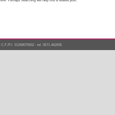
ive. Perhaps searching will help find a related post.
 C.F./P.I. 01269070502 - tel. 0571.462835