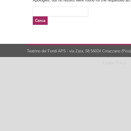
Apologies, but no results were found for the requested arch
Ricerca
per:
Teatrino dei Fondi APS - via Zara, 58 56024 Corazzano (Pisa)
Cookie Policy