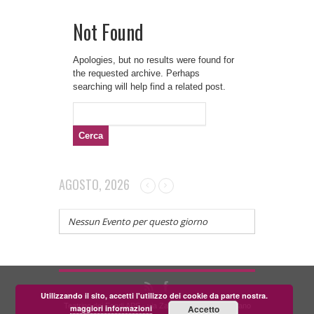
Not Found
Apologies, but no results were found for
the requested archive. Perhaps
searching will help find a related post.
Ricerca
per:
AGOSTO, 2026
Nessun Evento per questo giorno
Utilizzando il sito, accetti l'utilizzo dei cookie da parte nostra.
Teatrino dei Fondi APS - via Zara, 58 56024 Corazzano
maggiori informazioni
Accetto