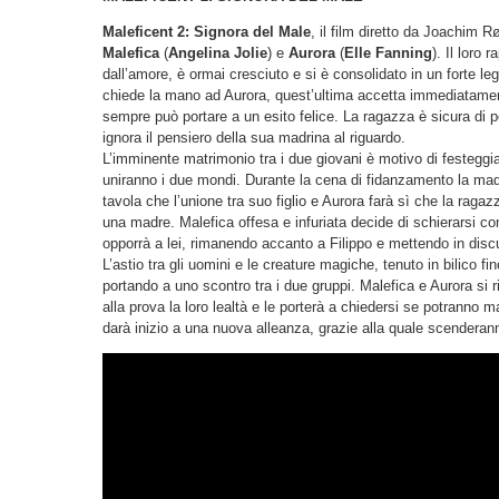
Maleficent 2: Signora del Male
, il film diretto da Joachim 
Malefica
(
Angelina Jolie
) e
Aurora
(
Elle Fanning
). Il loro 
dall’amore, è ormai cresciuto e si è consolidato in un forte 
chiede la mano ad Aurora, quest’ultima accetta immediatamen
sempre può portare a un esito felice. La ragazza è sicura di p
ignora il pensiero della sua madrina al riguardo.
L’imminente matrimonio tra i due giovani è motivo di festeggiam
uniranno i due mondi. Durante la cena di fidanzamento la madr
tavola che l’unione tra suo figlio e Aurora farà sì che la raga
una madre. Malefica offesa e infuriata decide di schierarsi con
opporrà a lei, rimanendo accanto a Filippo e mettendo in disc
L’astio tra gli uomini e le creature magiche, tenuto in bilico 
portando a uno scontro tra i due gruppi. Malefica e Aurora si 
alla prova la loro lealtà e le porterà a chiedersi se potranno 
darà inizio a una nuova alleanza, grazie alla quale scendera