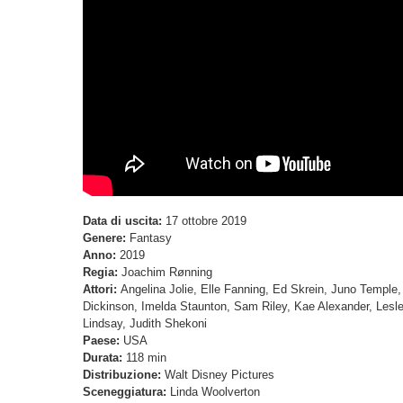
Data di uscita:
17 ottobre 2019
Genere:
Fantasy
Anno:
2019
Regia:
Joachim Rønning
Attori:
Angelina Jolie, Elle Fanning, Ed Skrein, Juno Temple, 
Dickinson, Imelda Staunton, Sam Riley, Kae Alexander, Lesle
Lindsay, Judith Shekoni
Paese:
USA
Durata:
118 min
Distribuzione:
Walt Disney Pictures
Sceneggiatura:
Linda Woolverton