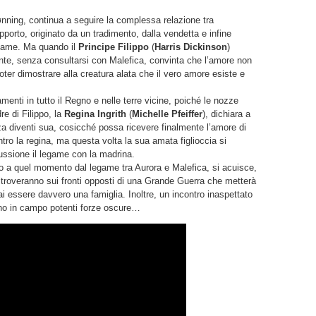
Rønning, continua a seguire la complessa relazione tra
rapporto, originato da un tradimento, dalla vendetta e infine
legame. Ma quando il
Principe Filippo
(
Harris Dickinson
)
te, senza consultarsi con Malefica, convinta che l’amore non
oter dimostrare alla creatura alata che il vero amore esiste e
enti in tutto il Regno e nelle terre vicine, poiché le nozze
e di Filippo, la
Regina Ingrith
(
Michelle Pfeiffer
), dichiara a
zza diventi sua, cosicché possa ricevere finalmente l’amore di
tro la regina, ma questa volta la sua amata figlioccia si
ussione il legame con la madrina.
fino a quel momento dal legame tra Aurora e Malefica, si acuisce,
ritroveranno sui fronti opposti di una Grande Guerra che metterà
mai essere davvero una famiglia. Inoltre, un incontro inaspettato
nno in campo potenti forze oscure…