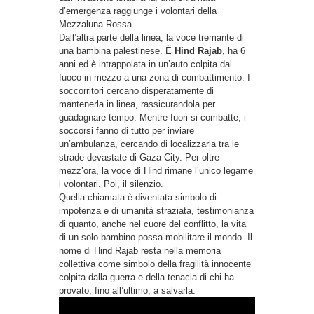
d’emergenza raggiunge i volontari della
Mezzaluna Rossa.
Dall’altra parte della linea, la voce tremante di
una bambina palestinese. È
Hind Rajab
, ha 6
anni ed è intrappolata in un’auto colpita dal
fuoco in mezzo a una zona di combattimento. I
soccorritori cercano disperatamente di
mantenerla in linea, rassicurandola per
guadagnare tempo. Mentre fuori si combatte, i
soccorsi fanno di tutto per inviare
un’ambulanza, cercando di localizzarla tra le
strade devastate di Gaza City. Per oltre
mezz’ora, la voce di Hind rimane l’unico legame
i volontari. Poi, il silenzio.
Quella chiamata è diventata simbolo di
impotenza e di umanità straziata, testimonianza
di quanto, anche nel cuore del conflitto, la vita
di un solo bambino possa mobilitare il mondo. Il
nome di Hind Rajab resta nella memoria
collettiva come simbolo della fragilità innocente
colpita dalla guerra e della tenacia di chi ha
provato, fino all’ultimo, a salvarla.