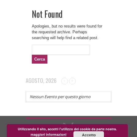
Not Found
Apologies, but no results were found for
the requested archive. Perhaps
searching will help find a related post.
Ricerca
per:
AGOSTO, 2026
Nessun Evento per questo giorno
Utilizzando il sito, accetti l'utilizzo dei cookie da parte nostra.
Teatrino dei Fondi APS - via Zara, 58 56024 Corazzano
maggiori informazioni
Accetto