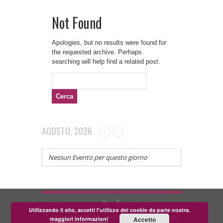
Not Found
Apologies, but no results were found for
the requested archive. Perhaps
searching will help find a related post.
Ricerca
per:
AGOSTO, 2026
Nessun Evento per questo giorno
Utilizzando il sito, accetti l'utilizzo dei cookie da parte nostra.
Teatrino dei Fondi APS - via Zara, 58 56024 Corazzano
maggiori informazioni
Accetto