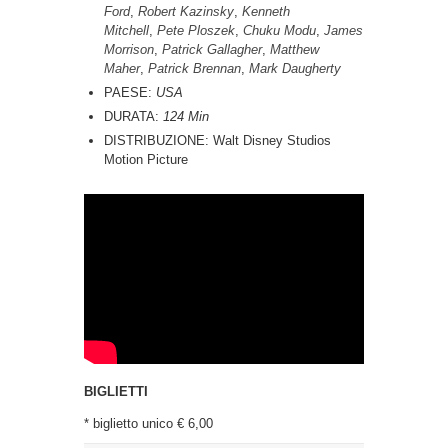
Ford
,
Robert Kazinsky
,
Kenneth
Mitchell
,
Pete Ploszek
,
Chuku Modu
,
James
Morrison
,
Patrick Gallagher
,
Matthew
Maher
,
Patrick Brennan
,
Mark Daugherty
PAESE:
USA
DURATA:
124 Min
DISTRIBUZIONE: Walt Disney Studios
Motion Picture
BIGLIETTI
* biglietto unico € 6,00