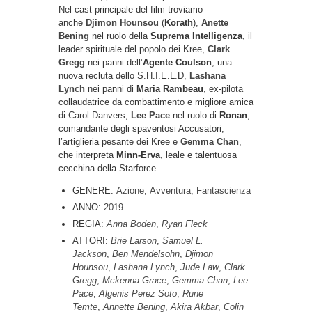
Nel cast principale del film troviamo
anche
Djimon Hounsou
(
Korath
),
Anette
Bening
nel ruolo della
Suprema Intelligenza
, il
leader spirituale del popolo dei Kree,
Clark
Gregg
nei panni dell’
Agente Coulson
, una
nuova recluta dello S.H.I.E.L.D,
Lashana
Lynch
nei panni di
Maria Rambeau
, ex-pilota
collaudatrice da combattimento e migliore amica
di Carol Danvers,
Lee Pace
nel ruolo di
Ronan
,
comandante degli spaventosi Accusatori,
l’artiglieria pesante dei Kree e
Gemma Chan
,
che interpreta
Minn-Erva
, leale e talentuosa
cecchina della Starforce.
GENERE:
Azione
,
Avventura
,
Fantascienza
ANNO:
2019
REGIA:
Anna Boden
,
Ryan Fleck
ATTORI:
Brie Larson
,
Samuel L.
Jackson
,
Ben Mendelsohn
,
Djimon
Hounsou
,
Lashana Lynch
,
Jude Law
,
Clark
Gregg
,
Mckenna Grace
,
Gemma Chan
,
Lee
Pace
,
Algenis Perez Soto
,
Rune
Temte
,
Annette Bening
,
Akira Akbar
,
Colin