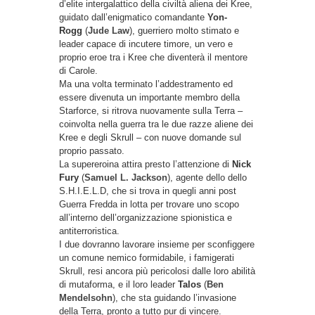
d’elite intergalattico della civiltà aliena dei Kree,
guidato dall’enigmatico comandante
Yon-
Rogg
(
Jude Law
), guerriero molto stimato e
leader capace di incutere timore, un vero e
proprio eroe tra i Kree che diventerà il mentore
di Carole.
Ma una volta terminato l’addestramento ed
essere divenuta un importante membro della
Starforce, si ritrova nuovamente sulla Terra –
coinvolta nella guerra tra le due razze aliene dei
Kree e degli Skrull – con nuove domande sul
proprio passato.
La supereroina attira presto l’attenzione di
Nick
Fury
(
Samuel L. Jackson
), agente dello dello
S.H.I.E.L.D, che si trova in quegli anni post
Guerra Fredda in lotta per trovare uno scopo
all’interno dell’organizzazione spionistica e
antiterroristica.
I due dovranno lavorare insieme per sconfiggere
un comune nemico formidabile, i famigerati
Skrull, resi ancora più pericolosi dalle loro abilità
di mutaforma, e il loro leader
Talos
(
Ben
Mendelsohn
), che sta guidando l’invasione
della Terra, pronto a tutto pur di vincere.