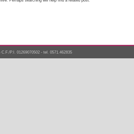
ive. Perhaps searching will help find a related post.
 C.F./P.I. 01269070502 - tel. 0571.462835