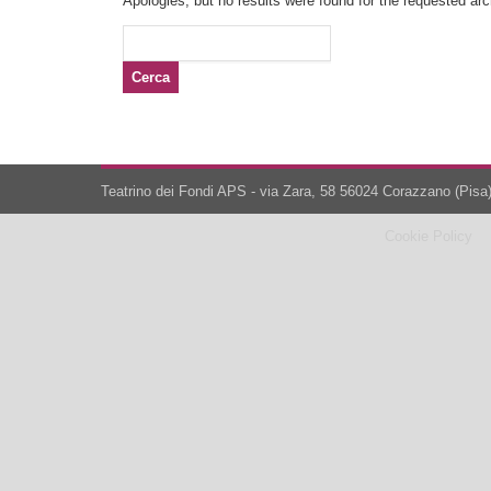
Apologies, but no results were found for the requested arch
Ricerca
per:
Teatrino dei Fondi APS - via Zara, 58 56024 Corazzano (Pisa)
Cookie Policy