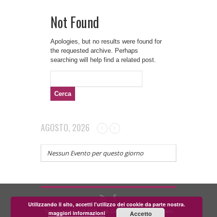
Not Found
Apologies, but no results were found for
the requested archive. Perhaps
searching will help find a related post.
Ricerca
per:
AGOSTO, 2026
Nessun Evento per questo giorno
Utilizzando il sito, accetti l'utilizzo dei cookie da parte nostra.
Teatrino dei Fondi APS - via Zara, 58 56024 Corazzano
maggiori informazioni
Accetto