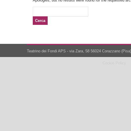
Apologies, but no results were found for the requested arch
Ricerca
per:
Teatrino dei Fondi APS - via Zara, 58 56024 Corazzano (Pisa)
Cookie Policy