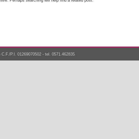
ive. Perhaps searching will help find a related post.
 C.F./P.I. 01269070502 - tel. 0571.462835