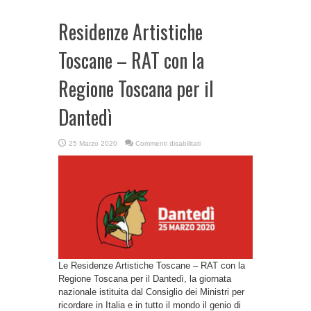
Residenze Artistiche
Toscane – RAT con la
Regione Toscana per il
Dantedì
su
25 Marzo 2020
Commenti disabilitati
Residenze
Artistiche
Toscane
–
RAT
con
la
Regione
Toscana
per
il
Dantedì
Le Residenze Artistiche Toscane – RAT con la
Regione Toscana per il Dantedì, la giornata
nazionale istituita dal Consiglio dei Ministri per
ricordare in Italia e in tutto il mondo il genio di