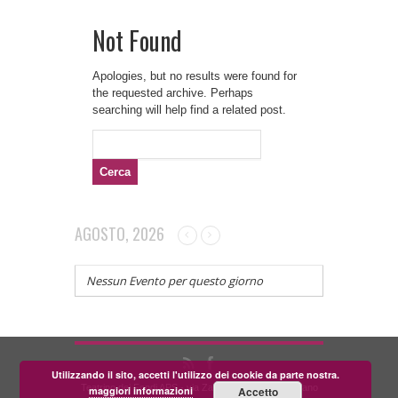
Not Found
Apologies, but no results were found for
the requested archive. Perhaps
searching will help find a related post.
Ricerca
per:
AGOSTO, 2026
Nessun Evento per questo giorno
Utilizzando il sito, accetti l'utilizzo dei cookie da parte nostra.
Teatrino dei Fondi APS - via Zara, 58 56024 Corazzano
maggiori informazioni
Accetto