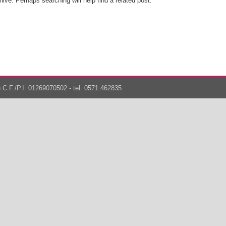
ive. Perhaps searching will help find a related post.
 C.F./P.I. 01269070502 - tel. 0571.462835