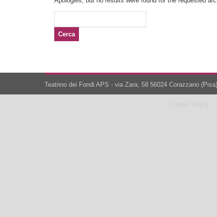
Apologies, but no results were found for the requested arch
Ricerca
per:
Teatrino dei Fondi APS - via Zara, 58 56024 Corazzano (Pisa)
Cookie Policy