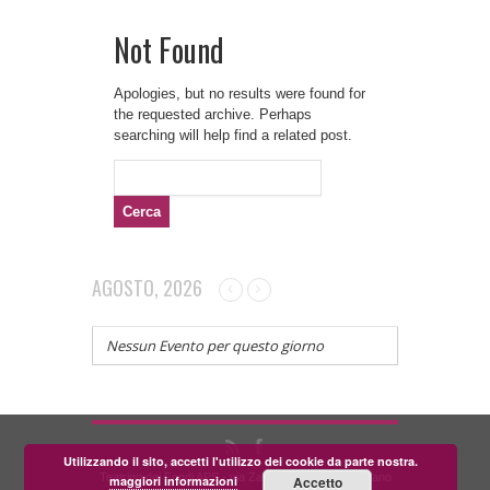
Not Found
Apologies, but no results were found for
the requested archive. Perhaps
searching will help find a related post.
Ricerca
per:
AGOSTO, 2026
Nessun Evento per questo giorno
Utilizzando il sito, accetti l'utilizzo dei cookie da parte nostra.
Teatrino dei Fondi APS - via Zara, 58 56024 Corazzano
maggiori informazioni
Accetto