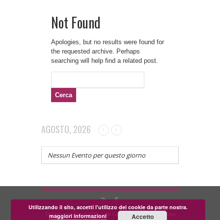
Not Found
Apologies, but no results were found for
the requested archive. Perhaps
searching will help find a related post.
Ricerca
per:
AGOSTO, 2026
Nessun Evento per questo giorno
Utilizzando il sito, accetti l'utilizzo dei cookie da parte nostra.
Teatrino dei Fondi APS - via Zara, 58 56024 Corazzano
maggiori informazioni
Accetto