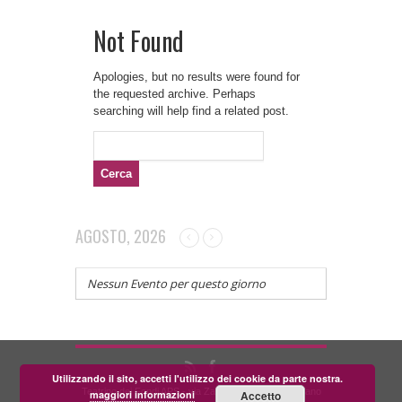
Not Found
Apologies, but no results were found for
the requested archive. Perhaps
searching will help find a related post.
Ricerca
per:
AGOSTO, 2026
Nessun Evento per questo giorno
Utilizzando il sito, accetti l'utilizzo dei cookie da parte nostra.
Teatrino dei Fondi APS - via Zara, 58 56024 Corazzano
maggiori informazioni
Accetto