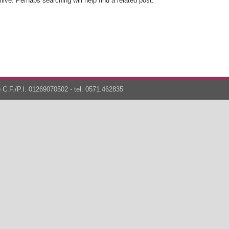
ive. Perhaps searching will help find a related post.
 C.F./P.I. 01269070502 - tel. 0571.462835