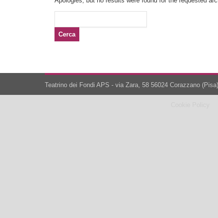
Apologies, but no results were found for the requested arch
Ricerca
per:
Teatrino dei Fondi APS - via Zara, 58 56024 Corazzano (Pisa)
Cookie Policy