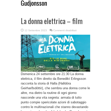
Gudjonsson
La donna elettrica – film
su
12 Settembre 2023
Commenti disabilitati
La
donna
elettrica
–
film
Domenica 24 settembre ore 21:30 La donna
elettrica, il film diretto da Benedikt Erlingsson
racconta la storia di Halla (Halldóra
Geirharðsdóttir), che sembra una donna come le
altre, ma dietro la routine di ogni giorno
nasconde una vita segreta: armata di tutto
punto compie spericolate azioni di sabotaggio
contro le multinazionali che stanno devastando