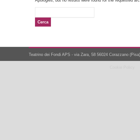
Apologies, but no results were found for the requested arch
Ricerca
per:
Teatrino dei Fondi APS - via Zara, 58 56024 Corazzano (Pisa)
Cookie Policy