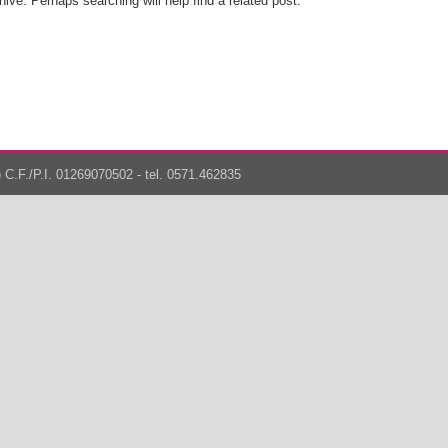
ive. Perhaps searching will help find a related post.
 C.F./P.I. 01269070502 - tel. 0571.462835