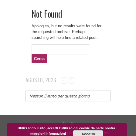
Not Found
Apologies, but no results were found for
the requested archive. Perhaps
searching will help find a related post.
Ricerca
per:
AGOSTO, 2026
Nessun Evento per questo giorno
Utilizzando il sito, accetti l'utilizzo dei cookie da parte nostra.
Teatrino dei Fondi APS - via Zara, 58 56024 Corazzano
maggiori informazioni
Accetto