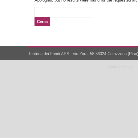
Apologies, but no results were found for the requested arch
Ricerca
per:
Teatrino dei Fondi APS - via Zara, 58 56024 Corazzano (Pisa)
Cookie Policy