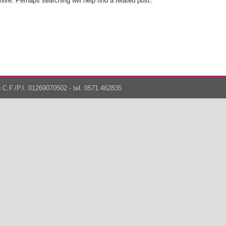
ive. Perhaps searching will help find a related post.
 C.F./P.I. 01269070502 - tel. 0571.462835