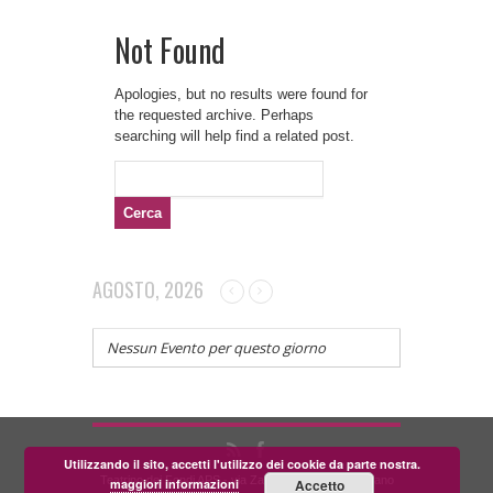
Not Found
Apologies, but no results were found for
the requested archive. Perhaps
searching will help find a related post.
Ricerca
per:
AGOSTO, 2026
Nessun Evento per questo giorno
Utilizzando il sito, accetti l'utilizzo dei cookie da parte nostra.
Teatrino dei Fondi APS - via Zara, 58 56024 Corazzano
maggiori informazioni
Accetto