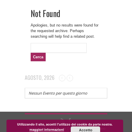
Not Found
Apologies, but no results were found for
the requested archive. Perhaps
searching will help find a related post.
Ricerca
per:
AGOSTO, 2026
Nessun Evento per questo giorno
Utilizzando il sito, accetti l'utilizzo dei cookie da parte nostra.
Teatrino dei Fondi APS - via Zara, 58 56024 Corazzano
maggiori informazioni
Accetto