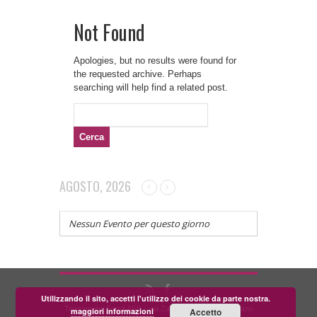
Not Found
Apologies, but no results were found for
the requested archive. Perhaps
searching will help find a related post.
Ricerca
per:
AGOSTO, 2026
Nessun Evento per questo giorno
Utilizzando il sito, accetti l'utilizzo dei cookie da parte nostra.
Teatrino dei Fondi APS - via Zara, 58 56024 Corazzano
maggiori informazioni
Accetto