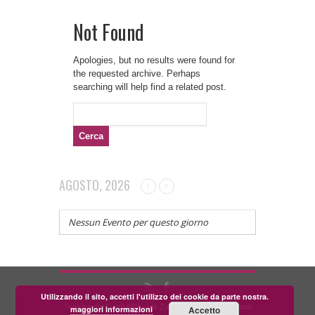
Not Found
Apologies, but no results were found for
the requested archive. Perhaps
searching will help find a related post.
Ricerca
per:
AGOSTO, 2026
Nessun Evento per questo giorno
Utilizzando il sito, accetti l'utilizzo dei cookie da parte nostra.
Teatrino dei Fondi APS - via Zara, 58 56024 Corazzano
maggiori informazioni
Accetto