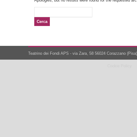
Apologies, but no results were found for the requested arch
Ricerca
per:
Teatrino dei Fondi APS - via Zara, 58 56024 Corazzano (Pisa)
Cookie Policy