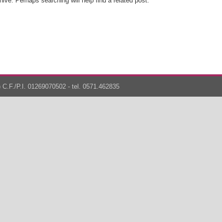
ive. Perhaps searching will help find a related post.
 C.F./P.I. 01269070502 - tel. 0571.462835