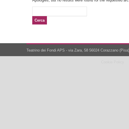
Apologies, but no results were found for the requested arch
Ricerca
per:
Teatrino dei Fondi APS - via Zara, 58 56024 Corazzano (Pisa)
Cookie Policy