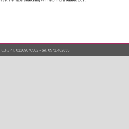
ive. Perhaps searching will help find a related post.
 C.F./P.I. 01269070502 - tel. 0571.462835