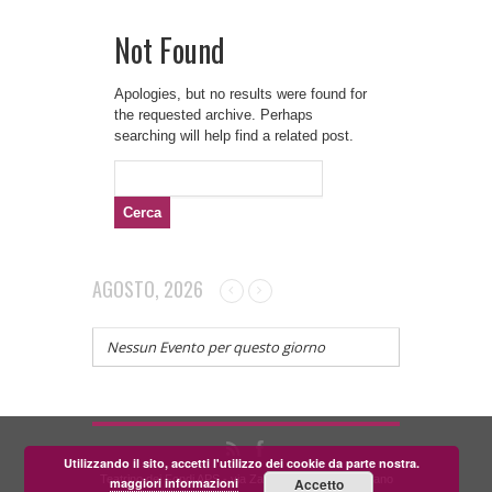
Not Found
Apologies, but no results were found for
the requested archive. Perhaps
searching will help find a related post.
Ricerca
per:
AGOSTO, 2026
Nessun Evento per questo giorno
Utilizzando il sito, accetti l'utilizzo dei cookie da parte nostra.
Teatrino dei Fondi APS - via Zara, 58 56024 Corazzano
maggiori informazioni
Accetto