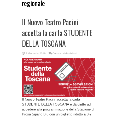
regionale
Il Nuovo Teatro Pacini
accetta la carta STUDENTE
DELLA TOSCANA
su
3 Gennaio 2019
Commenti disabilitati
Il
Nuovo
Teatro
Pacini
accetta
la
carta
STUDENTE
DELLA
TOSCANA
Il Nuovo Teatro Pacini accetta la carta
STUDENTE DELLA TOSCANA e dà diritto ad
accedere alla programmazione della Stagione di
Prosa Sipario Blu con un biglietto ridotto a 8 €