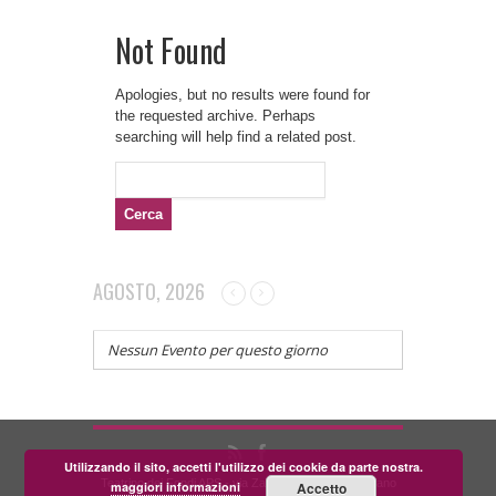
Not Found
Apologies, but no results were found for
the requested archive. Perhaps
searching will help find a related post.
Ricerca
per:
AGOSTO, 2026
Nessun Evento per questo giorno
Utilizzando il sito, accetti l'utilizzo dei cookie da parte nostra.
Teatrino dei Fondi APS - via Zara, 58 56024 Corazzano
maggiori informazioni
Accetto