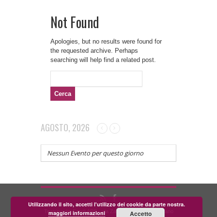
Not Found
Apologies, but no results were found for
the requested archive. Perhaps
searching will help find a related post.
Ricerca
per:
AGOSTO, 2026
Nessun Evento per questo giorno
Utilizzando il sito, accetti l'utilizzo dei cookie da parte nostra.
Teatrino dei Fondi APS - via Zara, 58 56024 Corazzano
maggiori informazioni
Accetto