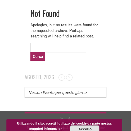
Not Found
Apologies, but no results were found for
the requested archive. Perhaps
searching will help find a related post.
Ricerca
per:
AGOSTO, 2026
Nessun Evento per questo giorno
Utilizzando il sito, accetti l'utilizzo dei cookie da parte nostra.
Teatrino dei Fondi APS - via Zara, 58 56024 Corazzano
maggiori informazioni
Accetto