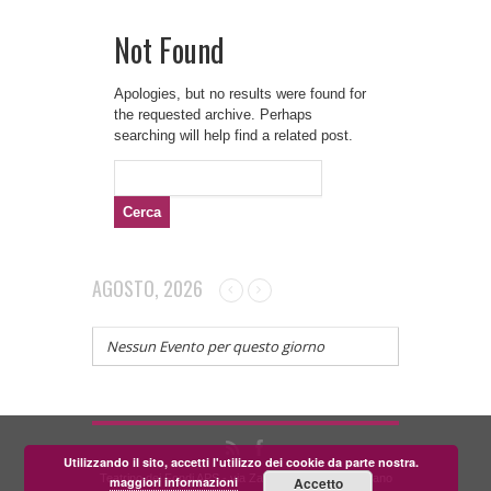
Not Found
Apologies, but no results were found for
the requested archive. Perhaps
searching will help find a related post.
Ricerca
per:
AGOSTO, 2026
Nessun Evento per questo giorno
Utilizzando il sito, accetti l'utilizzo dei cookie da parte nostra.
Teatrino dei Fondi APS - via Zara, 58 56024 Corazzano
maggiori informazioni
Accetto