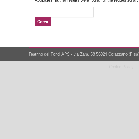
Apologies, but no results were found for the requested arch
Ricerca
per:
Teatrino dei Fondi APS - via Zara, 58 56024 Corazzano (Pisa)
Cookie Policy