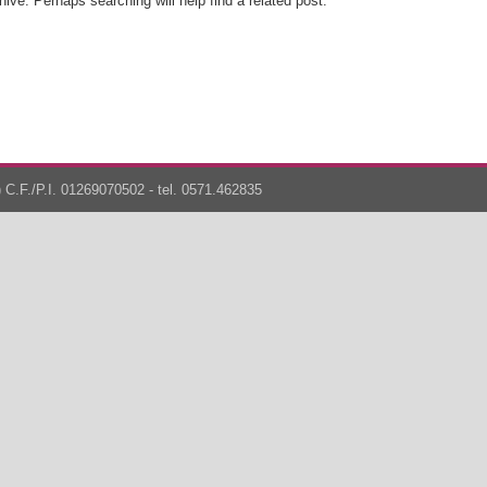
ive. Perhaps searching will help find a related post.
 C.F./P.I. 01269070502 - tel. 0571.462835